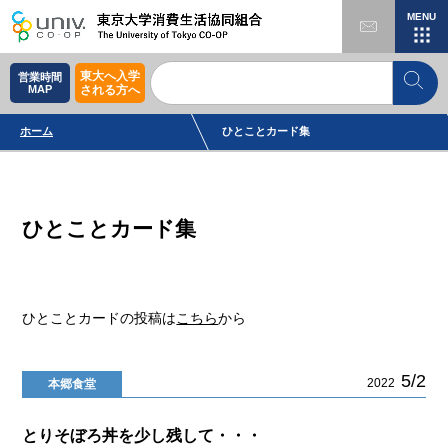
MENU
東大へ入学
営業時間
MAP
される方へ
ホーム
ひとことカード集
ひとことカード集
ひとことカードの投稿は
こちら
から
5/2
2022
本郷食堂
とりそぼろ丼を少し残して・・・