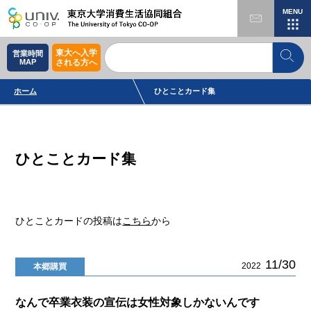
MENU
東大へ入学
営業時間
MAP
される方へ
ホーム
ひとことカード集
ひとことカード集
ひとことカードの投稿は
こちら
から
11/30
2022
本郷購買
なんで卒業衣装の宣伝は女性対象しかないんです