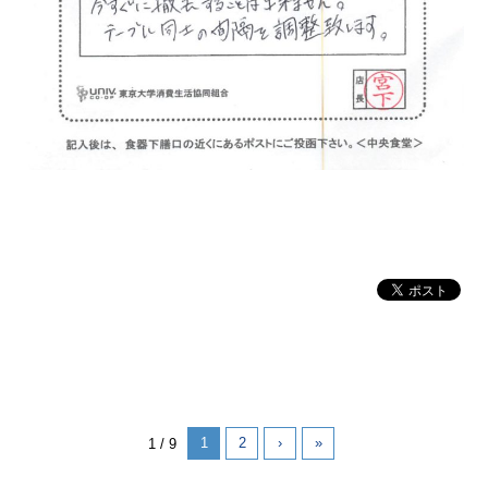
1
2
›
»
1 / 9