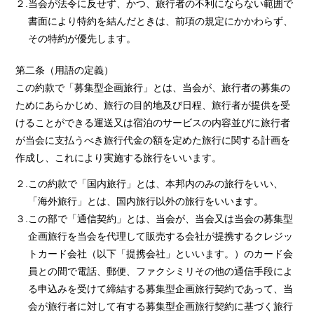
２.当会が法令に反せず、かつ、旅行者の不利にならない範囲で
書面により特約を結んだときは、前項の規定にかかわらず、
その特約が優先します。
第二条（用語の定義）
この約款で「募集型企画旅行」とは、当会が、旅行者の募集の
ためにあらかじめ、旅行の目的地及び日程、旅行者が提供を受
けることができる運送又は宿泊のサービスの内容並びに旅行者
が当会に支払うべき旅行代金の額を定めた旅行に関する計画を
作成し、これにより実施する旅行をいいます。
２.この約款で「国内旅行」とは、本邦内のみの旅行をいい、
「海外旅行」とは、国内旅行以外の旅行をいいます。
３.この部で「通信契約」とは、当会が、当会又は当会の募集型
企画旅行を当会を代理して販売する会社が提携するクレジッ
トカード会社（以下「提携会社」といいます。）のカード会
員との間で電話、郵便、ファクシミリその他の通信手段によ
る申込みを受けて締結する募集型企画旅行契約であって、当
会が旅行者に対して有する募集型企画旅行契約に基づく旅行