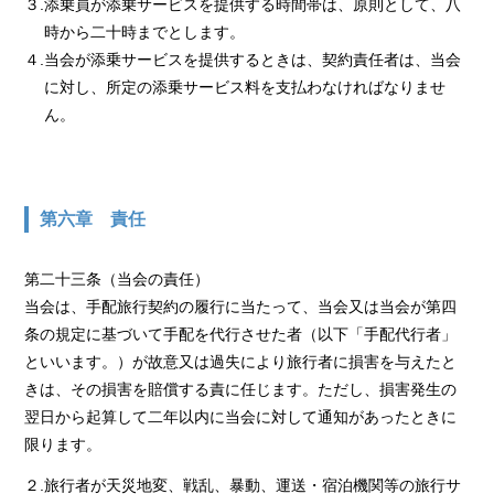
３.添乗員が添乗サービスを提供する時間帯は、原則として、八
時から二十時までとします。
４.当会が添乗サービスを提供するときは、契約責任者は、当会
に対し、所定の添乗サービス料を支払わなければなりませ
ん。
第六章 責任
第二十三条（当会の責任）
当会は、手配旅行契約の履行に当たって、当会又は当会が第四
条の規定に基づいて手配を代行させた者（以下「手配代行者」
といいます。）が故意又は過失により旅行者に損害を与えたと
きは、その損害を賠償する責に任じます。ただし、損害発生の
翌日から起算して二年以内に当会に対して通知があったときに
限ります。
２.旅行者が天災地変、戦乱、暴動、運送・宿泊機関等の旅行サ