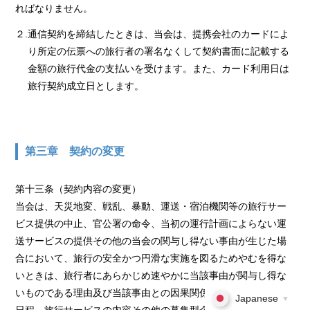
ればなりません。
２.通信契約を締結したときは、当会は、提携会社のカードによ
り所定の伝票への旅行者の署名なくして契約書面に記載する
金額の旅行代金の支払いを受けます。また、カード利用日は
旅行契約成立日とします。
第三章 契約の変更
第十三条（契約内容の変更）
当会は、天災地変、戦乱、暴動、運送・宿泊機関等の旅行サー
ビス提供の中止、官公署の命令、当初の運行計画によらない運
送サービスの提供その他の当会の関与し得ない事由が生じた場
合において、旅行の安全かつ円滑な実施を図るためやむを得な
いときは、旅行者にあらかじめ速やかに当該事由が関与し得な
いものである理由及び当該事由との因果関係を説明して、旅行
Japanese
▼