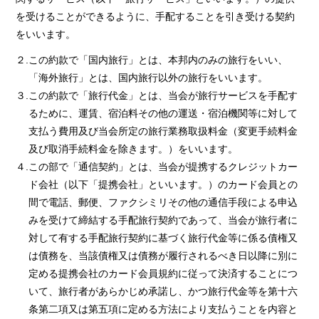
を受けることができるように、手配することを引き受ける契約
をいいます。
２.この約款で「国内旅行」とは、本邦内のみの旅行をいい、
「海外旅行」とは、国内旅行以外の旅行をいいます。
３.この約款で「旅行代金」とは、当会が旅行サービスを手配す
るために、運賃、宿泊料その他の運送・宿泊機関等に対して
支払う費用及び当会所定の旅行業務取扱料金（変更手続料金
及び取消手続料金を除きます。）をいいます。
４.この部で「通信契約」とは、当会が提携するクレジットカー
ド会社（以下「提携会社」といいます。）のカード会員との
間で電話、郵便、ファクシミリその他の通信手段による申込
みを受けて締結する手配旅行契約であって、当会が旅行者に
対して有する手配旅行契約に基づく旅行代金等に係る債権又
は債務を、当該債権又は債務が履行されるべき日以降に別に
定める提携会社のカード会員規約に従って決済することにつ
いて、旅行者があらかじめ承諾し、かつ旅行代金等を第十六
条第二項又は第五項に定める方法により支払うことを内容と