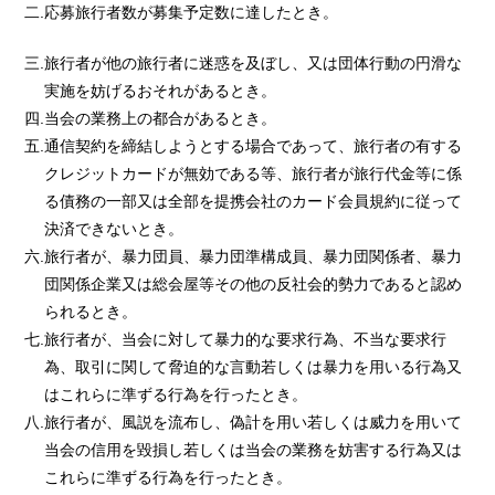
二.応募旅行者数が募集予定数に達したとき。
三.旅行者が他の旅行者に迷惑を及ぼし、又は団体行動の円滑な
実施を妨げるおそれがあるとき。
四.当会の業務上の都合があるとき。
五.通信契約を締結しようとする場合であって、旅行者の有する
クレジットカードが無効である等、旅行者が旅行代金等に係
る債務の一部又は全部を提携会社のカード会員規約に従って
決済できないとき。
六.旅行者が、暴力団員、暴力団準構成員、暴力団関係者、暴力
団関係企業又は総会屋等その他の反社会的勢力であると認め
られるとき。
七.旅行者が、当会に対して暴力的な要求行為、不当な要求行
為、取引に関して脅迫的な言動若しくは暴力を用いる行為又
はこれらに準ずる行為を行ったとき。
八.旅行者が、風説を流布し、偽計を用い若しくは威力を用いて
当会の信用を毀損し若しくは当会の業務を妨害する行為又は
これらに準ずる行為を行ったとき。