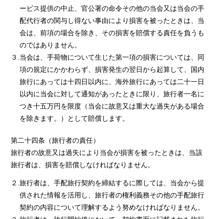
ービス提供の中止、官公署の命令その他の当会又は当会の手
配代行者の関与し得ない事由により損害を被ったときは、当
会は、前項の場合を除き、その損害を賠償する責任を負うも
のではありません。
３.当会は、手荷物について生じた第一項の損害については、同
項の規定にかかわらず、損害発生の翌日から起算して、国内
旅行にあっては十四日以内に、海外旅行にあっては二十一日
以内に当会に対して通知があったときに限り、旅行者一名に
つき十五万円を限度（当会に故意又は重大な過失がある場合
を除きます。）として賠償します。
第二十四条（旅行者の責任）
旅行者の故意又は過失により当会が損害を被ったときは、当該
旅行者は、損害を賠償しなければなりません。
２.旅行者は、手配旅行契約を締結するに際しては、当会から提
供された情報を活用し、旅行者の権利義務その他の手配旅行
契約の内容について理解するよう努めなければなりません。