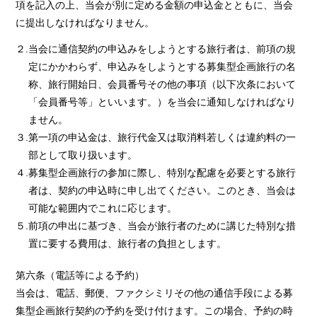
項を記入の上、当会が別に定める金額の申込金とともに、当会
に提出しなければなりません。
２.当会に通信契約の申込みをしようとする旅行者は、前項の規
定にかかわらず、申込みをしようとする募集型企画旅行の名
称、旅行開始日、会員番号その他の事項（以下次条において
「会員番号等」といいます。）を当会に通知しなければなり
ません。
３.第一項の申込金は、旅行代金又は取消料若しくは違約料の一
部として取り扱います。
４.募集型企画旅行の参加に際し、特別な配慮を必要とする旅行
者は、契約の申込時に申し出てください。このとき、当会は
可能な範囲内でこれに応じます。
５.前項の申出に基づき、当会が旅行者のために講じた特別な措
置に要する費用は、旅行者の負担とします。
第六条（電話等による予約）
当会は、電話、郵便、ファクシミリその他の通信手段による募
集型企画旅行契約の予約を受け付けます。この場合、予約の時