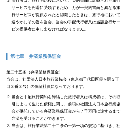
３.旅行者は、旅行開始後において、契約書面に記載された旅行
サービスを円滑に受領するため、万が一契約書面と異なる旅
行サービスが提供されたと認識したときは、旅行地において
速やかにその旨を当会、当会の手配代行者又は当該旅行サー
ビス提供者に申し出なければなりません。
第七章 弁済業務保証金
第二十五条（弁済業務保証金）
当会は、社団法人日本旅行業協会（東京都千代田区霞ヶ関３丁
目３番３号）の保証社員になっております。
２.当会と手配旅行契約を締結した旅行者又は構成者は、その取
引によって生じた債権に関し、前項の社団法人日本旅行業協
会が供託している弁済業務保証金から７千万円に達するまで
弁済を受けることができます。
３.当会は、旅行業法第二十二条の十第一項の規定に基づき、社