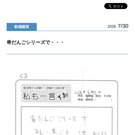
7/30
2026
駒場購買
串だんごシリーズで・・・