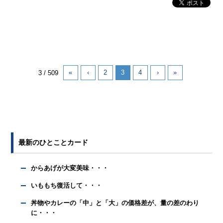
«
‹
2
3
4
›
»
3 / 509
最新のひとことカード
からあげが大変美味・・・
いももち復活して・・・
丼物やカレーの「中」と「大」の価格差が、量の差のわり
に・・・