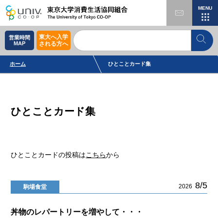
MENU
東大へ入学
営業時間
MAP
される方へ
ホーム
ひとことカード集
ひとことカード集
ひとことカードの投稿は
こちら
から
8/5
2026
駒場食堂
丼物のレパートリーを増やして・・・