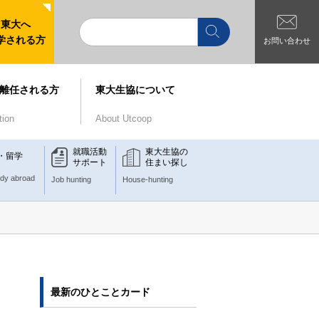
東大へ
学される方
お問い合わせ
離任される方
東大生協について
tion
About Utcoop
就職活動
東大生協の
・留学
サポート
住まい探し
udy abroad
Job hunting
House-hunting
最新のひとことカード