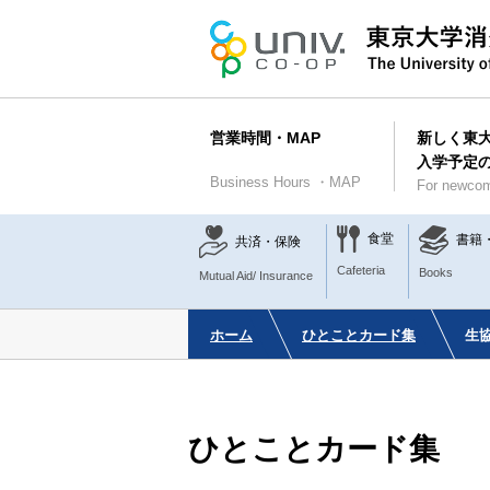
営業時間・MAP
新しく東
入学予定
Business Hours ・MAP
For newcom
食堂
書籍
共済・保険
Cafeteria
Books
Mutual Aid/ Insurance
ホーム
ひとことカード集
生
ひとことカード集