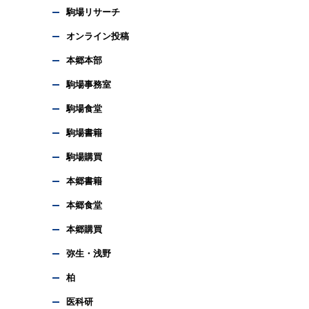
駒場リサーチ
オンライン投稿
本郷本部
駒場事務室
駒場食堂
駒場書籍
駒場購買
本郷書籍
本郷食堂
本郷購買
弥生・浅野
柏
医科研