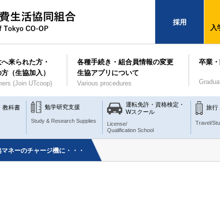
採用
入
大へ来られた方・
各種手続き・組合員情報の変更
卒業・
の方（生協加入）
生協アプリについて
Gradua
ers (Join UTcoop)
Various procedures
運転免許・資格検定・
勉学研究支援
・教科書
旅行
Wスクール
Study & Research Supplies
Travel/St
License/
Qualification School
協マネーのチャージ機に・・・