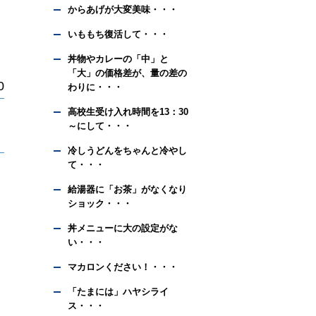
からあげが大変美味・・・
いももち復活して・・・
丼物やカレーの「中」と
「大」の価格差が、量の差の
0
わりに・・・
高校生受け入れ時間を13：30
～にして・・・
冷しうどんをちゃんと冷やし
て・・・
給湯器に「お茶」がなくなり
ショック・・・
丼メニューに大の設定がな
い・・・
マカロンください！・・・
「たまには」ハヤシライ
ス・・・