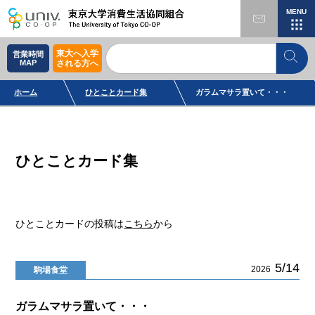
MENU
東大へ入学
営業時間
MAP
される方へ
ホーム
ひとことカード集
ガラムマサラ置いて・・・
ひとことカード集
ひとことカードの投稿は
こちら
から
5/14
2026
駒場食堂
ガラムマサラ置いて・・・