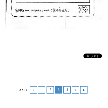
«
‹
2
3
4
›
»
3 / 17