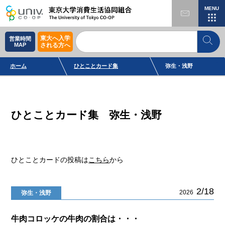
MENU
東大へ入学
営業時間
MAP
される方へ
ホーム
ひとことカード集
弥生・浅野
ひとことカード集 弥生・浅野
ひとことカードの投稿は
こちら
から
2/18
2026
弥生・浅野
牛肉コロッケの牛肉の割合は・・・