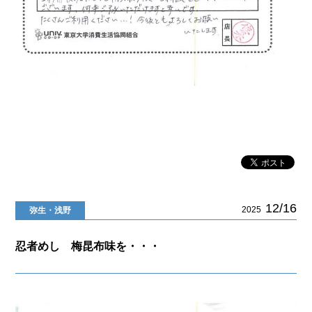
12/16
2025
弥生・浅野
忍者めし 梅昆布味を・・・