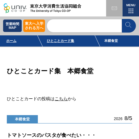
MENU
東大へ入学
営業時間
MAP
される方へ
ホーム
ひとことカード集
本郷食堂
ひとことカード集 本郷食堂
ひとことカードの投稿は
こちら
から
8/5
2026
本郷食堂
トマトソースのパスタが食べたい・・・