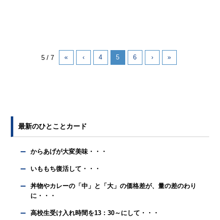
«
‹
4
5
6
›
»
5 / 7
最新のひとことカード
からあげが大変美味・・・
いももち復活して・・・
丼物やカレーの「中」と「大」の価格差が、量の差のわり
に・・・
高校生受け入れ時間を13：30～にして・・・