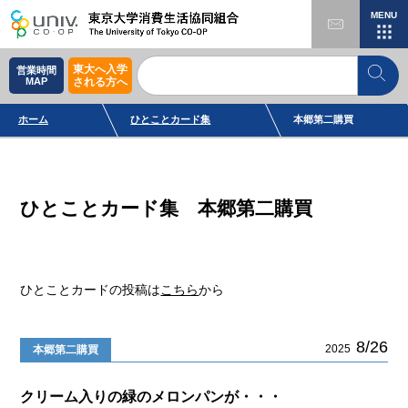
MENU
東大へ入学
営業時間
MAP
される方へ
ホーム
ひとことカード集
本郷第二購買
ひとことカード集 本郷第二購買
ひとことカードの投稿は
こちら
から
8/26
2025
本郷第二購買
クリーム入りの緑のメロンパンが・・・