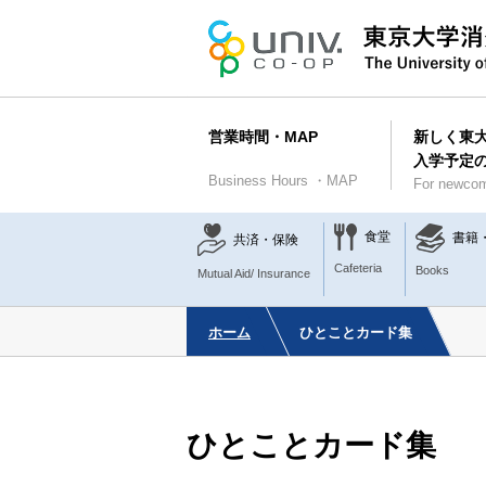
営業時間・MAP
新しく東
入学予定
Business Hours ・MAP
For newcom
食堂
書籍
共済・保険
Cafeteria
Books
Mutual Aid/ Insurance
ホーム
ひとことカード集
ひとことカード集