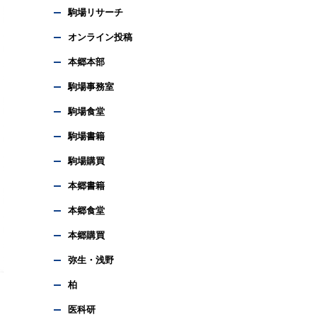
駒場リサーチ
オンライン投稿
本郷本部
駒場事務室
駒場食堂
駒場書籍
駒場購買
本郷書籍
本郷食堂
本郷購買
弥生・浅野
柏
医科研