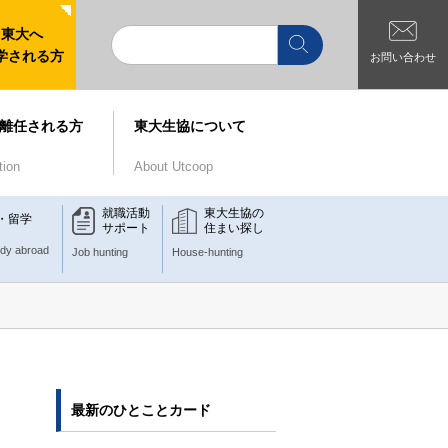
東大へ
学される方
お問い合わせ
離任される方
東大生協について
tion
About Utcoop
就職活動
東大生協の
・留学
サポート
住まい探し
udy abroad
Job hunting
House-hunting
最新のひとことカード