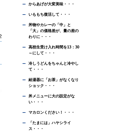
からあげが大変美味・・・
いももち復活して・・・
丼物やカレーの「中」と
「大」の価格差が、量の差の
2
わりに・・・
高校生受け入れ時間を13：30
～にして・・・
冷しうどんをちゃんと冷やし
て・・・
給湯器に「お茶」がなくなり
ショック・・・
丼メニューに大の設定がな
い・・・
マカロンください！・・・
「たまには」ハヤシライ
ス・・・