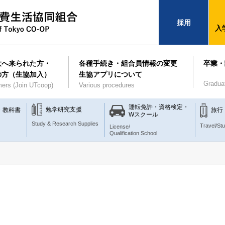
採用
入
大へ来られた方・
各種手続き・組合員情報の変更
卒業・
の方（生協加入）
生協アプリについて
Gradua
ers (Join UTcoop)
Various procedures
運転免許・資格検定・
勉学研究支援
・教科書
旅行
Wスクール
Study & Research Supplies
Travel/St
License/
Qualification School