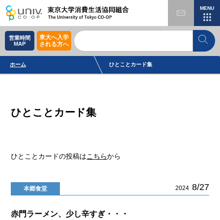
MENU
東大へ入学
営業時間
MAP
される方へ
ホーム
ひとことカード集
ひとことカード集
ひとことカードの投稿は
こちら
から
8/27
2024
本郷食堂
赤門ラーメン、少し辛すぎ・・・