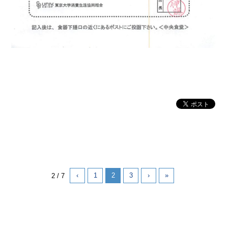
‹
1
2
3
›
»
2 / 7