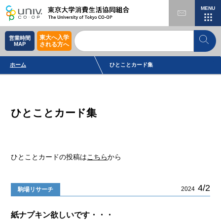
MENU
東大へ入学
営業時間
MAP
される方へ
ホーム
ひとことカード集
ひとことカード集
ひとことカードの投稿は
こちら
から
4/2
2024
駒場リサーチ
紙ナプキン欲しいです・・・