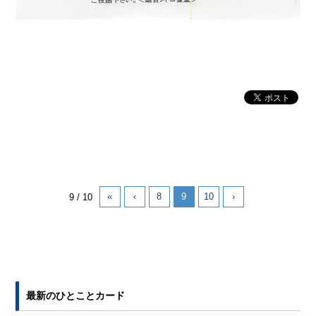
«
‹
8
9
10
›
9 / 10
最新のひとことカード