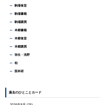
駒場食堂
駒場書籍
駒場購買
本郷書籍
本郷食堂
本郷購買
弥生・浅野
柏
医科研
過去のひとことカード
2026年8月
(25)