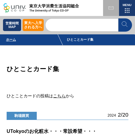
MENU
東大へ入学
営業時間
MAP
される方へ
ホーム
ひとことカード集
ひとことカード集
ひとことカードの投稿は
こちら
から
2/20
2024
駒場購買
UTokyoのお化粧水・・・常設希望・・・