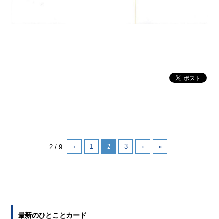
‹
1
2
3
›
»
2 / 9
最新のひとことカード