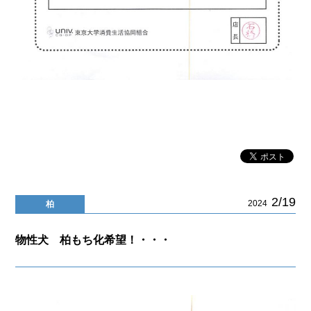
2/19
2024
柏
物性犬 柏もち化希望！・・・