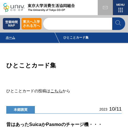
MENU
東大へ入学
営業時間
MAP
される方へ
ホーム
ひとことカード集
ひとことカード集
ひとことカードの投稿は
こちら
から
10/11
2023
本郷購買
昔はあったSuicaかPasmoのチャージ機・・・