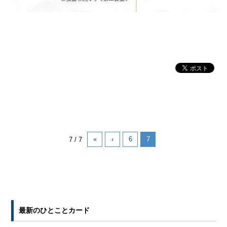
«
‹
6
7
7 / 7
最新のひとことカード