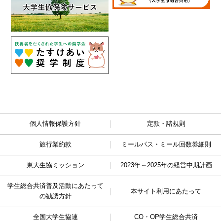
個人情報保護方針
定款・諸規則
旅行業約款
ミールパス・ミール回数券細則
東大生協ミッション
2023年～2025年の経営中期計画
学生総合共済普及活動に
あたって
本サイト利用にあたって
の勧誘方針
全国大学生協連
CO・OP学生総合共済