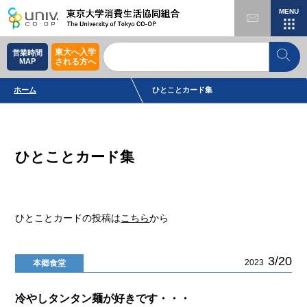
MENU
東大へ入学
営業時間
MAP
される方へ
ホーム
ひとことカード集
ひとことカード集
ひとことカードの投稿は
こちら
から
3/20
2023
本郷食堂
冷やしタンタン麺が好きです・・・