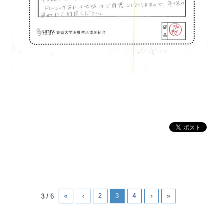
«
‹
2
3
4
›
»
3 / 6