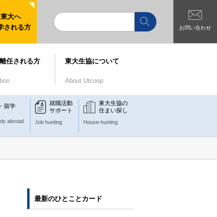
東大へ
学される方
お問い合わせ
離任される方
東大生協について
tion
About Utcoop
就職活動
東大生協の
・留学
サポート
住まい探し
udy abroad
Job hunting
House-hunting
最新のひとことカード