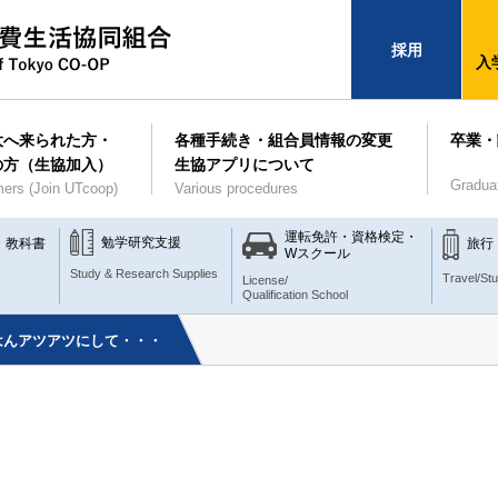
採用
入
大へ来られた方・
各種手続き・組合員情報の変更
卒業・
の方（生協加入）
生協アプリについて
Gradua
ers (Join UTcoop)
Various procedures
運転免許・資格検定・
勉学研究支援
・教科書
旅行
Wスクール
Study & Research Supplies
Travel/St
License/
Qualification School
はんアツアツにして・・・