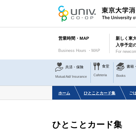
営業時間・MAP
新しく東
入学予定
Business Hours ・MAP
For newcom
食堂
書籍
共済・保険
Cafeteria
Books
Mutual Aid/ Insurance
ホーム
ひとことカード集
ご
ひとことカード集