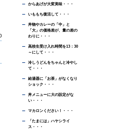
からあげが大変美味・・・
いももち復活して・・・
丼物やカレーの「中」と
「大」の価格差が、量の差の
0
わりに・・・
高校生受け入れ時間を13：30
～にして・・・
冷しうどんをちゃんと冷やし
て・・・
給湯器に「お茶」がなくなり
ショック・・・
丼メニューに大の設定がな
い・・・
マカロンください！・・・
「たまには」ハヤシライ
ス・・・