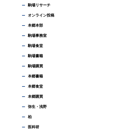
駒場リサーチ
オンライン投稿
本郷本部
駒場事務室
駒場食堂
駒場書籍
駒場購買
本郷書籍
本郷食堂
本郷購買
弥生・浅野
柏
医科研