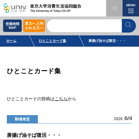
MENU
東大へ入学
営業時間
MAP
される方へ
ホーム
ひとことカード集
唐揚げ油そば復活・・・
ひとことカード集
ひとことカードの投稿は
こちら
から
6/4
2026
駒場食堂
唐揚げ油そば復活・・・