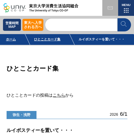
MENU
東大へ入学
営業時間
MAP
される方へ
ホーム
ひとことカード集
ルイボスティーを置いて・・・
ひとことカード集
ひとことカードの投稿は
こちら
から
6/1
2026
弥生・浅野
ルイボスティーを置いて・・・