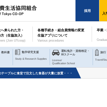
採用
入
大へ来られた方・
各種手続き・組合員情報の変更
卒業・
の方（生協加入）
生協アプリについて
Gradua
ers (Join UTcoop)
Various procedures
運転免許・資格検定・
勉学研究支援
・教科書
旅行
Wスクール
Study & Research Supplies
Travel/St
License/
Qualification School
Fのテーブルに食堂で注文した食器が大量に放置・・・