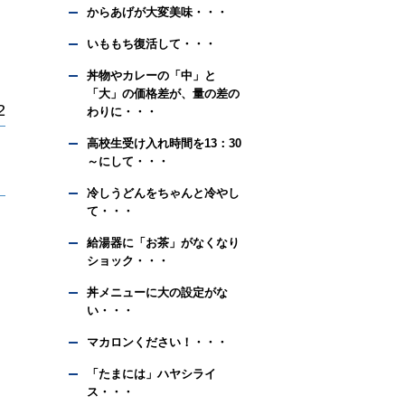
からあげが大変美味・・・
いももち復活して・・・
丼物やカレーの「中」と
「大」の価格差が、量の差の
2
わりに・・・
高校生受け入れ時間を13：30
～にして・・・
冷しうどんをちゃんと冷やし
て・・・
給湯器に「お茶」がなくなり
ショック・・・
丼メニューに大の設定がな
い・・・
マカロンください！・・・
「たまには」ハヤシライ
ス・・・