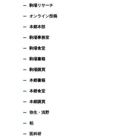
駒場リサーチ
オンライン投稿
本郷本部
駒場事務室
駒場食堂
駒場書籍
駒場購買
本郷書籍
本郷食堂
本郷購買
弥生・浅野
柏
医科研