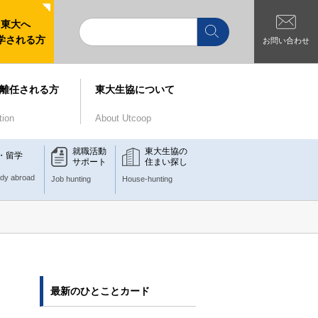
東大へ
学される方
お問い合わせ
離任される方
東大生協について
tion
About Utcoop
就職活動
東大生協の
・留学
サポート
住まい探し
udy abroad
Job hunting
House-hunting
最新のひとことカード