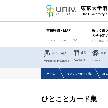
営業時間・MAP
新しく東
入学予定
Business Hours ・MAP
For newcom
食堂
書籍
共済・保険
Cafeteria
Books
Mutual Aid/ Insurance
ホーム
ひとことカード集
2
ひとことカード集