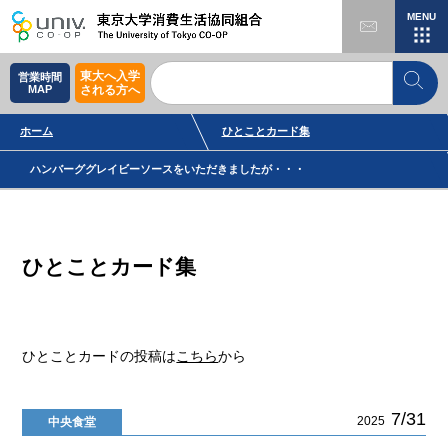
MENU
東大へ入学
営業時間
MAP
される方へ
ホーム
ひとことカード集
ハンバーググレイビーソースをいただきましたが・・・
ひとことカード集
ひとことカードの投稿は
こちら
から
7/31
2025
中央食堂