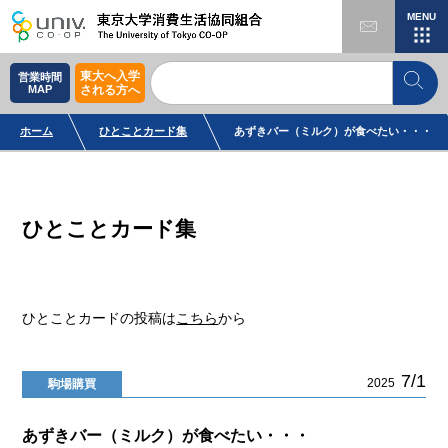
MENU
東大へ入学
営業時間
MAP
される方へ
ホーム
ひとことカード集
あずきバー（ミルク）が食べたい・・・
ひとことカード集
ひとことカードの投稿は
こちら
から
7/1
2025
駒場購買
あずきバー（ミルク）が食べたい・・・