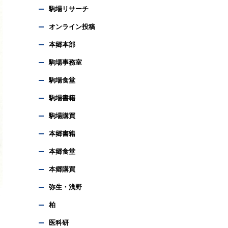
駒場リサーチ
オンライン投稿
本郷本部
駒場事務室
駒場食堂
駒場書籍
駒場購買
本郷書籍
本郷食堂
本郷購買
弥生・浅野
柏
医科研