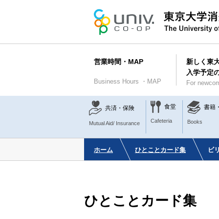
営業時間・MAP
新しく東
入学予定
Business Hours ・MAP
For newcom
食堂
書籍
共済・保険
Cafeteria
Books
Mutual Aid/ Insurance
ホーム
ひとことカード集
ビ
ひとことカード集