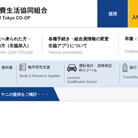
採用
入
大へ来られた方・
各種手続き・組合員情報の変更
卒業・
の方（生協加入）
生協アプリについて
Gradua
ers (Join UTcoop)
Various procedures
運転免許・資格検定・
勉学研究支援
・教科書
旅行
Wスクール
Study & Research Supplies
Travel/St
License/
Qualification School
リヤニの提供をご検討・・・