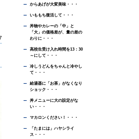
からあげが大変美味・・・
いももち復活して・・・
丼物やカレーの「中」と
「大」の価格差が、量の差の
7
わりに・・・
高校生受け入れ時間を13：30
～にして・・・
冷しうどんをちゃんと冷やし
て・・・
給湯器に「お茶」がなくなり
ショック・・・
丼メニューに大の設定がな
い・・・
マカロンください！・・・
「たまには」ハヤシライ
ス・・・