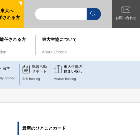
東大へ
学される方
お問い合わせ
離任される方
東大生協について
tion
About Utcoop
就職活動
東大生協の
・留学
サポート
住まい探し
udy abroad
Job hunting
House-hunting
最新のひとことカード