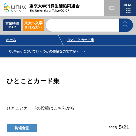
MENU
東大へ入学
営業時間
MAP
される方へ
ホーム
ひとことカード集
CoMenuについていくつかの要望なのですが・・・
ひとことカード集
ひとことカードの投稿は
こちら
から
5/21
2025
駒場食堂