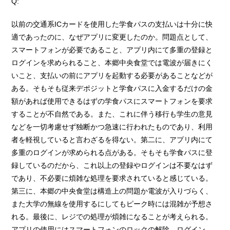
Q:
以前の交通系ICカードを使用した学食パスの支払いは十分に快
適であったのに、なぜアプリに変更したのか。問題点として、
スマートフォンが必要であること、アプリ内にて多重の登録と
ログインを求められること、本郷中央食堂では電波が届きにく
いこと、支払いの前にアプリを起動する必要があることなどが
ある。そもそも従来デポジットと学食パスに入金するだけの金
額があれば使用できるはずの学食パスにスマートフォンを要求
することが不自然である。また、これに伴う移行も学生の意見
などを一切考慮せず独断かつ急速に行われたものであり、利用
者を軽視していると言わざるを得ない。第二に、アプリ内にて
多重のログインが求められる点がある。そもそも学食パスに登
録しているのだから、これ以上の登録やログインは不要なはず
であり、不必要に煩雑な処理を要求されていると感じている。
第三に、本郷の中央食堂は構造上の問題か電波が入りづらく、
また大学の無線を使用するにしてもピーク時には混雑が予想さ
れる。最後に、レジでの処理が煩雑になることが考えられる。
アプリの使用にはスマートフォンのロックの解除、ログイン、