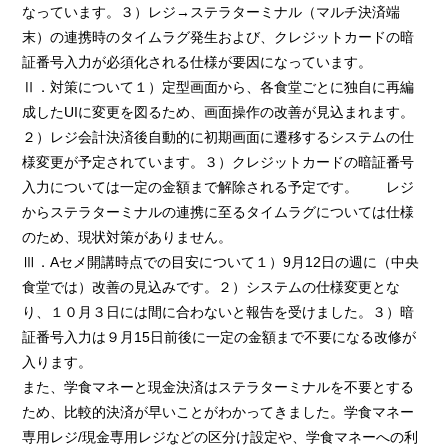
なっています。３）レジ→ステラターミナル（マルチ決済端
末）の連携時のタイムラグ発生および、クレジットカードの暗
証番号入力が必須化される仕様が要因になっています。
Ⅱ．対策について１）定型画面から、各食堂ごとに独自に再編
成したUIに変更を図るため、画面操作の改善が見込まれます。
２）レジ会計決済後自動的に初期画面に遷移するシステムの仕
様変更が予定されています。３）クレジットカードの暗証番号
入力については一定の金額まで解除される予定です。 レジ
からステラターミナルの連携に至るタイムラグについては仕様
のため、現状対策がありません。
Ⅲ．Aセメ開講時点での目安について１）9月12日の週に（中央
食堂では）改善の見込みです。２）システムの仕様変更とな
り、１０月３日には間に合わないと報告を受けました。３）暗
証番号入力は９月15日前後に一定の金額まで不要になる改修が
入ります。
また、学食マネーと現金決済はステラターミナルを不要とする
ため、比較的決済が早いことがわかってきました。学食マネー
専用レジ/現金専用レジなどの区分け設定や、学食マネーへの利