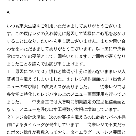
A:
いつも東大生協をご利用いただきましてありがとうございま
す。この度はレジの入れ替えに起因して皆様にご心配をおかけ
することになり、たいへん申し訳ございません。またお問い合
わせをいただきましてありがとうございます。以下主に中央食
堂についての要望として、回答いたします。ご回答が遅くなり
ましたことを謹んでお詫び申し上げます。
Ⅰ．原因について０）慣れと準備が十分に整わないままレジ入
替初日を迎えてしまいました。１）レジ操作画面のUI（出食メ
ニューの並び順）の変更ミスがありました。 従来レジでは
各食堂に特化したレジパネル上のメニュー画面運用を行ってい
ました。 中央食堂では入替時に初期設定の定型配信画面と
なり、メニューを呼び出す工程数が大幅に増加しています。
２）レジ会計決済後、次のお客様を迎えるのに必要なパネル操
作によるタイムラグが発生しています 従来レジで不要だっ
たボタン操作が複数入っており、タイムラグ・ストレス要因と