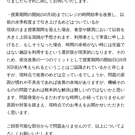
りましたらそれに関してお伺いいたします。
・授業期間の開始(10月頭)までにレジの時間効率を改善し、以
前の水準程度まで引き上げるめどはついているか
現状のまま授業期間を迎えた場合、食堂や購買において以前を
大きく上回る混雑が予想されます。利用者として率直に申し上
げると、もしそうなった場合、時間の余裕がない時には生協で
はない施設を利用するという選択肢が現実的になります。その
ため、状況改善の一つのリミットとして授業期間の開始日(10月
3日頃)が考えられるということはご認識されているかと存じま
すが、現時点で改善のめどは立っているでしょうか。問題の原
因が慣れや不具合であれば改善の余地がありますが、機械その
ものの問題であれば根本的な解決は難しいのではないかと思い
ます。問題発覚からまだわずかな時間しか経っておりませんが
原因や対策を踏まえ、現時点でのお考えをお聞かせいただきた
く思います。
ご回答可能な部分からで問題ありませんので、以上についてよ
ろしくお願いいたします。