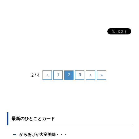
‹
1
2
3
›
»
2 / 4
最新のひとことカード
からあげが大変美味・・・