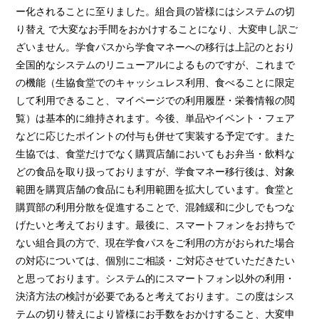
ー化されることに至りました。組合員の皆様にはシステムの切
り替え で大変なお手間をおかけすることになり、大変申し訳ご
ざいません。学食パスから学食マネーへの移行は上記のとおり
全国的なシステムのリニューアルによるものですが、これまで
の機能（生協食堂でのキャッシュレス利用、食べることに限定
して利用できること、マイページでの利用履歴・栄養情報の閲
覧）は基本的に維持されます。今後、単品やイベント・フェア
などに応じたポイントの付与も併せて実装する予定です。また
生協では、食堂だけでなく購買店舗においてもお弁当・飲料な
どの食品を取り扱っておりますが、学食マネー移行後は、対象
範囲を購買店舗の食品にも利用範囲を拡大しています。食堂と
購買部の利用分散を促進することで、混雑緩和に少しでもつな
げたいと考えております。最後に、スマートフォンをお持ちで
ない組合員の方で、現在学食パスをご利用の方がおられた場合
の対応については、個別にご相談・ご対応させていただきたい
と思っております。システム的にスマートフォン以外の利用・
決済方法の検討が必要であると考えております。この度はシス
テムの切り替えにより皆様にお手数をおかけすること、大変申