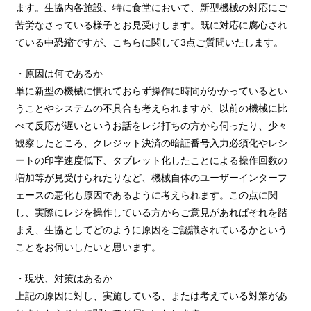
ます。生協内各施設、特に食堂において、新型機械の対応にご
苦労なさっている様子とお見受けします。既に対応に腐心され
ている中恐縮ですが、こちらに関して3点ご質問いたします。
・原因は何であるか
単に新型の機械に慣れておらず操作に時間がかかっているとい
うことやシステムの不具合も考えられますが、以前の機械に比
べて反応が遅いというお話をレジ打ちの方から伺ったり、少々
観察したところ、クレジット決済の暗証番号入力必須化やレシ
ートの印字速度低下、タブレット化したことによる操作回数の
増加等が見受けられたりなど、機械自体のユーザーインターフ
ェースの悪化も原因であるように考えられます。この点に関
し、実際にレジを操作している方からご意見があればそれを踏
まえ、生協としてどのように原因をご認識されているかという
ことをお伺いしたいと思います。
・現状、対策はあるか
上記の原因に対し、実施している、または考えている対策があ