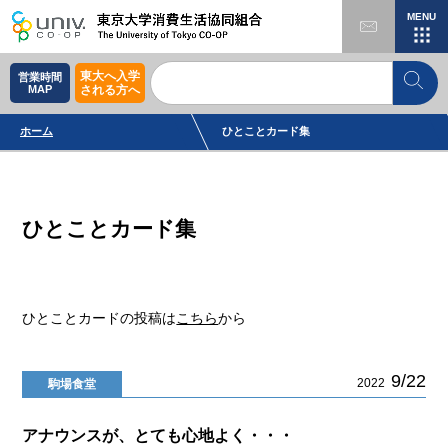
MENU
東大へ入学
営業時間
MAP
される方へ
ホーム
ひとことカード集
ひとことカード集
ひとことカードの投稿は
こちら
から
9/22
2022
駒場食堂
アナウンスが、とても心地よく・・・