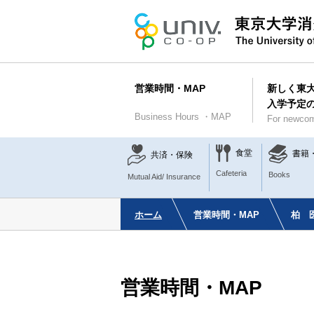
営業時間・MAP
新しく東
入学予定
Business Hours ・MAP
For newcom
食堂
書籍
共済・保険
Cafeteria
Books
Mutual Aid/ Insurance
ホーム
営業時間・MAP
柏 
営業時間・MAP