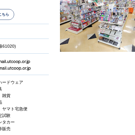
こちら
線61020)
ハードウェア
具
、雑貨
品
、ヤマト宅急便
定試験
ンタカー
券販売