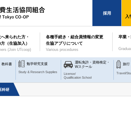
採用
入
大へ来られた方・
各種手続き・組合員情報の変更
卒業・
の方（生協加入）
生協アプリについて
Gradua
ers (Join UTcoop)
Various procedures
運転免許・資格検定・
勉学研究支援
・教科書
旅行
Wスクール
Study & Research Supplies
Travel/St
License/
Qualification School
医科研