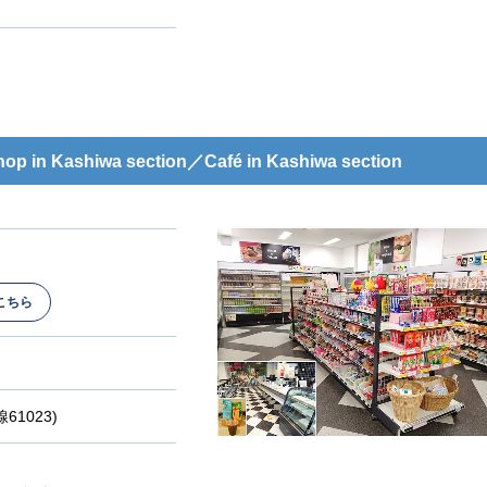
 in Kashiwa section／Café in Kashiwa section
こちら
線61023)