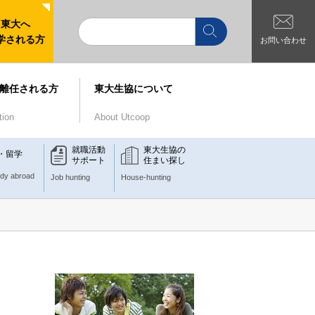
東大へ
学される方
お問い合わせ
離任される方
東大生協について
tion
About Utcoop
就職活動
東大生協の
・留学
サポート
住まい探し
udy abroad
Job hunting
House-hunting