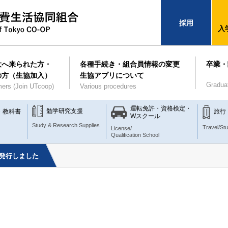
採用
入
大へ来られた方・
各種手続き・組合員情報の変更
卒業・
の方（生協加入）
生協アプリについて
Gradua
ers (Join UTcoop)
Various procedures
運転免許・資格検定・
勉学研究支援
・教科書
旅行
Wスクール
Study & Research Supplies
Travel/St
License/
Qualification School
25 発行しました