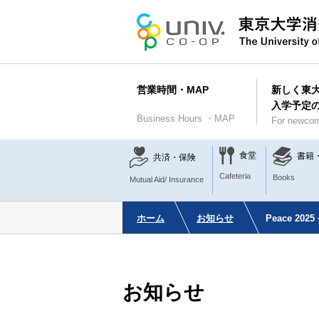
営業時間・MAP
新しく東
入学予定
Business Hours ・MAP
For newcom
食堂
書籍
共済・保険
Cafeteria
Books
Mutual Aid/ Insurance
ホーム
お知らせ
Peace 20
お知らせ