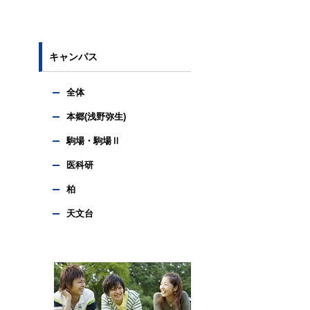
キャンパス
全体
本郷(浅野弥生)
駒場・駒場Ⅱ
医科研
柏
天文台