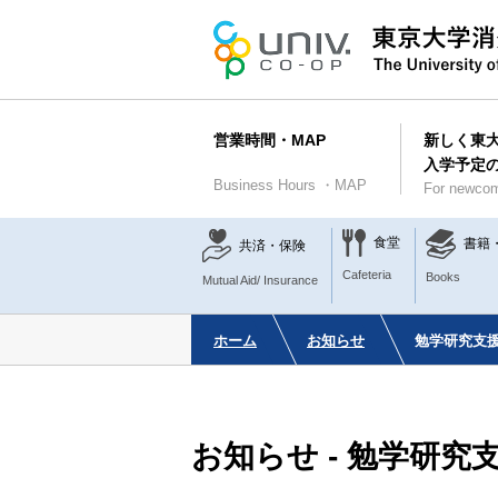
営業時間・MAP
新しく東
入学予定
Business Hours ・MAP
For newcom
食堂
書籍
共済・保険
Cafeteria
Books
Mutual Aid/ Insurance
ホーム
お知らせ
勉学研究支
お知らせ - 勉学研究