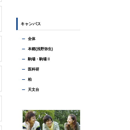
キャンパス
全体
本郷(浅野弥生)
駒場・駒場Ⅱ
医科研
柏
天文台