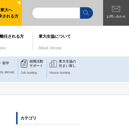
東大へ
学される方
お問い合わせ
離任される方
東大生協について
tion
About Utcoop
就職活動
東大生協の
・留学
サポート
住まい探し
udy abroad
Job hunting
House-hunting
カテゴリ