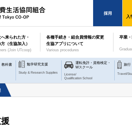
採用
入
大へ来られた方・
各種手続き・組合員情報の変更
卒業・
の方（生協加入）
生協アプリについて
Gradua
ers (Join UTcoop)
Various procedures
運転免許・資格検定・
勉学研究支援
・教科書
旅行
Wスクール
Study & Research Supplies
Travel/St
License/
Qualification School
援
支援