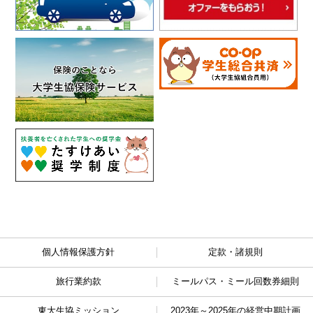
個人情報保護方針
定款・諸規則
旅行業約款
ミールパス・ミール回数券細則
東大生協ミッション
2023年～2025年の経営中期計画