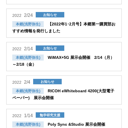
2/24
お知らせ
2022
【2022年1･2月号】本郷第一購買部お
本郷(浅野弥生)
すすめ情報を発行しました
2/14
お知らせ
2022
WiMAX+5G 展示会開催 2/14（月）
本郷(浅野弥生)
～2/18（金）
2/4
お知らせ
2022
RICOH eWhiteboard 4200(大型電子
本郷(浅野弥生)
ペーパー) 展示会開催
1/14
勉学研究支援
2022
Poly Sync &Studio 展示会開催
本郷(浅野弥生)