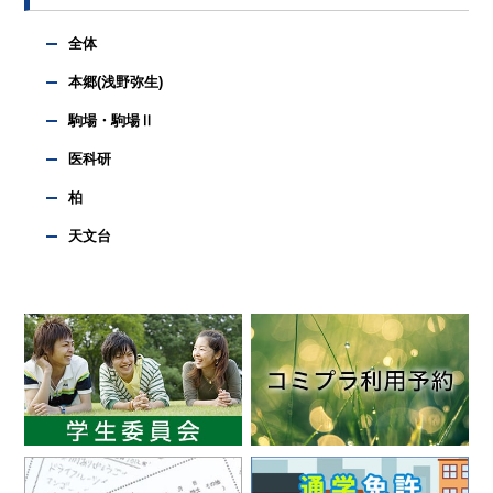
全体
本郷(浅野弥生)
駒場・駒場Ⅱ
医科研
柏
天文台