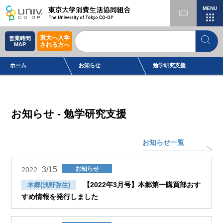
MENU
東大へ入学
営業時間
MAP
される方へ
ホーム
お知らせ
勉学研究支援
お知らせ - 勉学研究支援
お知らせ一覧
3/15
お知らせ
2022
【2022年3月号】本郷第一購買部おす
本郷(浅野弥生)
すめ情報を発行しました