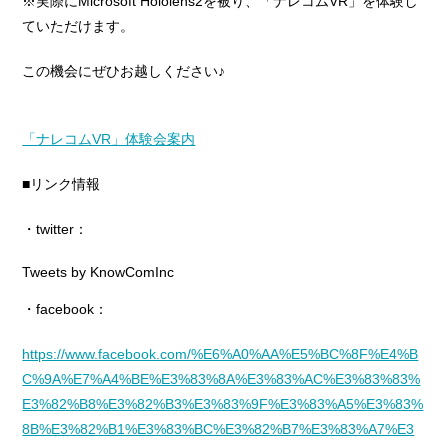
※実際にMicrosoft Hololens2を被り、「ナレコムVR」を体験し
ていただけます。
この機会にぜひお越しください♪
「ナレコムVR」体験会案内
■リンク情報
・twitter：
Tweets by KnowComInc
・facebook：
https://www.facebook.com/%E6%A0%AA%E5%BC%8F%E4%B
C%9A%E7%A4%BE%E3%83%8A%E3%83%AC%E3%83%83%
E3%82%B8%E3%82%B3%E3%83%9F%E3%83%A5%E3%83%
8B%E3%82%B1%E3%83%BC%E3%82%B7%E3%83%A7%E3