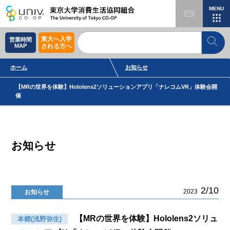
MENU
東大へ入学
営業時間
MAP
される方へ
ホーム
お知らせ
【MRの世界を体験】Hololens2ソリューションアプリ「ナレコムVR」体験会開
催
お知らせ
2/10
2023
お知らせ
【MRの世界を体験】Hololens2ソリュ
本郷(浅野弥生)