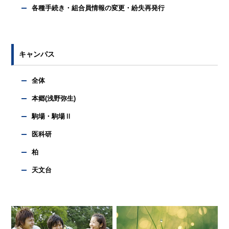
各種手続き・組合員情報の変更・紛失再発行
キャンパス
全体
本郷(浅野弥生)
駒場・駒場Ⅱ
医科研
柏
天文台