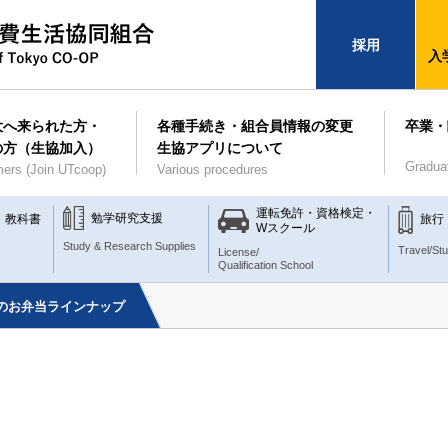
採用
入
大へ来られた方・
各種手続き・組合員情報の変更
卒業・
の方（生協加入）
生協アプリについて
Gradua
ers (Join UTcoop)
Various procedures
運転免許・資格検定・
勉学研究支援
・教科書
旅行
Wスクール
Study & Research Supplies
Travel/St
License/
Qualification School
月のお弁当ラインナップ