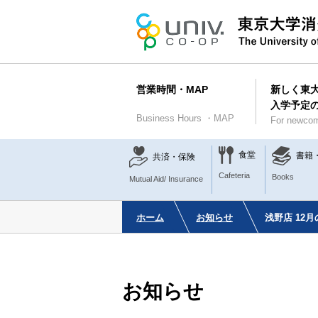
営業時間・MAP
新しく東
入学予定
Business Hours ・MAP
For newcom
食堂
書籍
共済・保険
Cafeteria
Books
Mutual Aid/ Insurance
ホーム
お知らせ
浅野店 12
お知らせ