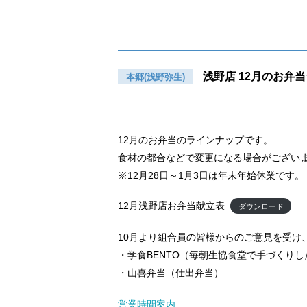
浅野店 12月のお弁
本郷(浅野弥生)
12月のお弁当のラインナップです。
食材の都合などで変更になる場合がござい
※12月28日～1月3日は年末年始休業です。
12月浅野店お弁当献立表
ダウンロード
10月より組合員の皆様からのご意見を受け
・学食BENTO（毎朝生協食堂で手づくり
・山喜弁当（仕出弁当）
営業時間案内