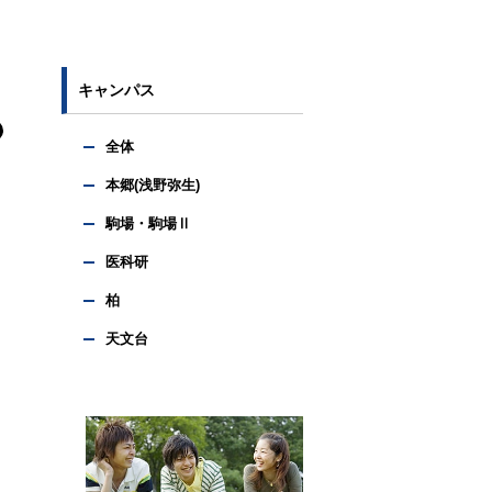
キャンパス
全体
本郷(浅野弥生)
駒場・駒場Ⅱ
医科研
柏
天文台