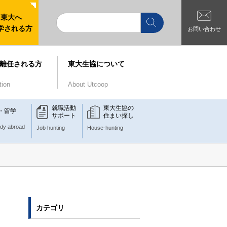
東大へ
学される方
お問い合わせ
離任される方
東大生協について
tion
About Utcoop
就職活動
東大生協の
・留学
サポート
住まい探し
udy abroad
Job hunting
House-hunting
カテゴリ