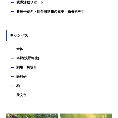
就職活動サポート
各種手続き・組合員情報の変更・紛失再発行
キャンパス
全体
本郷(浅野弥生)
駒場・駒場Ⅱ
医科研
柏
天文台