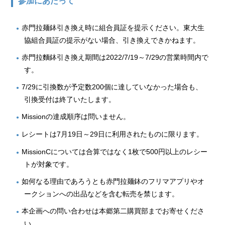
参加にあたって
赤門拉麺鉢引き換え時に組合員証を提示ください。東大生
協組合員証の提示がない場合、引き換えできかねます。
赤門拉麵鉢引き換え期間は2022/7/19～7/29の営業時間内で
す。
7/29に引換数が予定数200個に達していなかった場合も、
引換受付は終了いたします。
Missionの達成順序は問いません。
レシートは7月19日～29日に利用されたものに限ります。
MissionCについては合算ではなく1枚で500円以上のレシー
トが対象です。
如何なる理由であろうとも赤門拉麺鉢のフリマアプリやオ
ークションへの出品などを含む転売を禁じます。
本企画への問い合わせは本郷第二購買部までお寄せくださ
い。