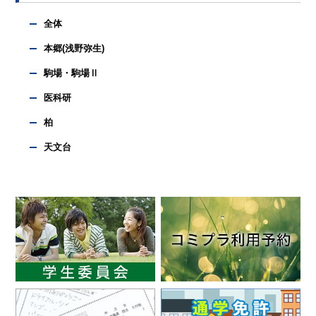
全体
本郷(浅野弥生)
駒場・駒場Ⅱ
医科研
柏
天文台