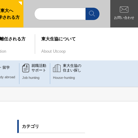
東大へ
学される方
お問い合わせ
離任される方
東大生協について
tion
About Utcoop
就職活動
東大生協の
・留学
サポート
住まい探し
udy abroad
Job hunting
House-hunting
カテゴリ