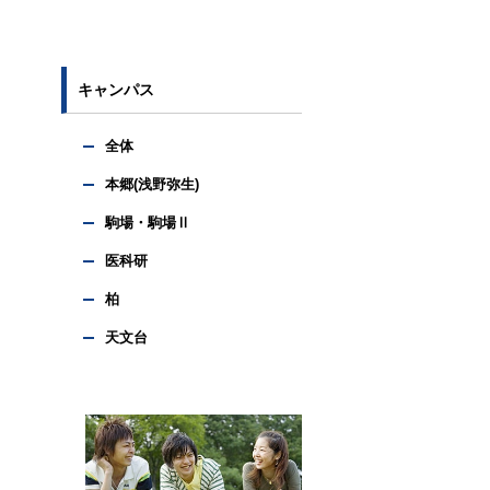
キャンパス
全体
本郷(浅野弥生)
駒場・駒場Ⅱ
医科研
柏
天文台