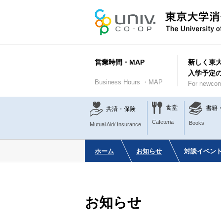
営業時間・MAP
新しく東
入学予定
Business Hours ・MAP
For newcom
食堂
書籍
共済・保険
Cafeteria
Books
Mutual Aid/ Insurance
ホーム
お知らせ
対談イベン
お知らせ