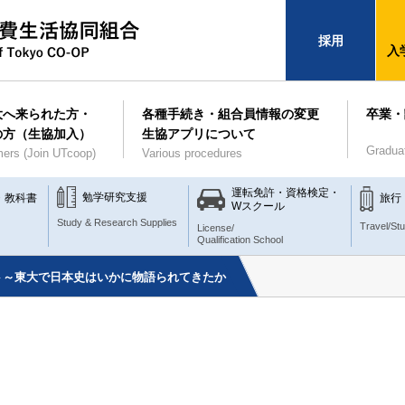
採用
入
大へ来られた方・
各種手続き・組合員情報の変更
卒業・
の方（生協加入）
生協アプリについて
Gradua
ers (Join UTcoop)
Various procedures
運転免許・資格検定・
勉学研究支援
・教科書
旅行
Wスクール
Study & Research Supplies
Travel/St
License/
Qualification School
ト～東大で日本史はいかに物語られてきたか