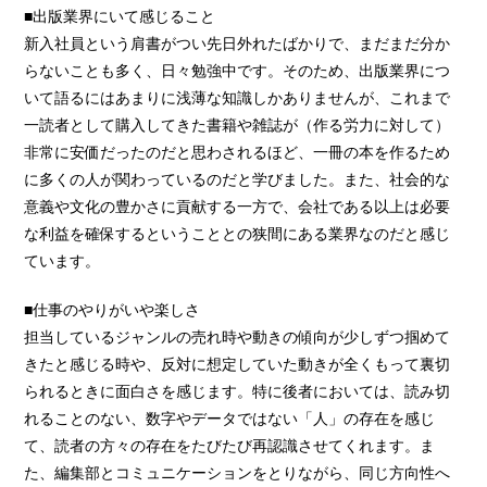
■出版業界にいて感じること
新入社員という肩書がつい先日外れたばかりで、まだまだ分か
らないことも多く、日々勉強中です。そのため、出版業界につ
いて語るにはあまりに浅薄な知識しかありませんが、これまで
一読者として購入してきた書籍や雑誌が（作る労力に対して）
非常に安価だったのだと思わされるほど、一冊の本を作るため
に多くの人が関わっているのだと学びました。また、社会的な
意義や文化の豊かさに貢献する一方で、会社である以上は必要
な利益を確保するということとの狭間にある業界なのだと感じ
ています。
■仕事のやりがいや楽しさ
担当しているジャンルの売れ時や動きの傾向が少しずつ掴めて
きたと感じる時や、反対に想定していた動きが全くもって裏切
られるときに面白さを感じます。特に後者においては、読み切
れることのない、数字やデータではない「人」の存在を感じ
て、読者の方々の存在をたびたび再認識させてくれます。ま
た、編集部とコミュニケーションをとりながら、同じ方向性へ