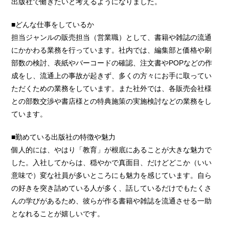
出版社で働きたいと考えるようになりました。
■どんな仕事をしているか
担当ジャンルの販売担当（営業職）として、書籍や雑誌の流通
にかかわる業務を行っています。社内では、編集部と価格や刷
部数の検討、表紙やバーコードの確認、注文書やPOPなどの作
成をし、流通上の事故が起きず、多くの方々にお手に取ってい
ただくための業務をしています。また社外では、各販売会社様
との部数交渉や書店様との特典施策の実施検討などの業務をし
ています。
■勤めている出版社の特徴や魅力
個人的には、やはり「教育」が根底にあることが大きな魅力で
した。入社してからは、穏やかで真面目、だけどどこか（いい
意味で）変な社員が多いところにも魅力を感じています。自ら
の好きを突き詰めている人が多く、話しているだけでもたくさ
んの学びがあるため、彼らが作る書籍や雑誌を流通させる一助
となれることが嬉しいです。