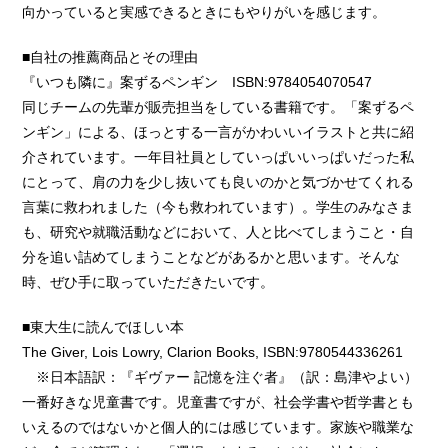
向かっていると実感できるときにもやりがいを感じます。
■自社の推薦商品とその理由
『いつも隣に』案ずるペンギン ISBN:9784054070547
同じチームの先輩が販売担当をしている書籍です。「案ずるペ
ンギン」による、ほっとする一言がかわいいイラストと共に紹
介されています。一年目社員としていっぱいいっぱいだった私
にとって、肩の力を少し抜いても良いのかと気づかせてくれる
言葉に救われました（今も救われています）。学生のみなさま
も、研究や就職活動などにおいて、人と比べてしまうこと・自
分を追い詰めてしまうことなどがあるかと思います。そんな
時、ぜひ手に取っていただきたいです。
■東大生に読んでほしい本
The Giver, Lois Lowry, Clarion Books, ISBN:9780544336261
※日本語訳：『ギヴァー 記憶を注ぐ者』（訳：島津やよい）
一番好きな児童書です。児童書ですが、社会学書や哲学書とも
いえるのではないかと個人的には感じています。家族や職業な