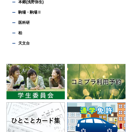
本郷(浅野弥生)
駒場・駒場Ⅱ
医科研
柏
天文台