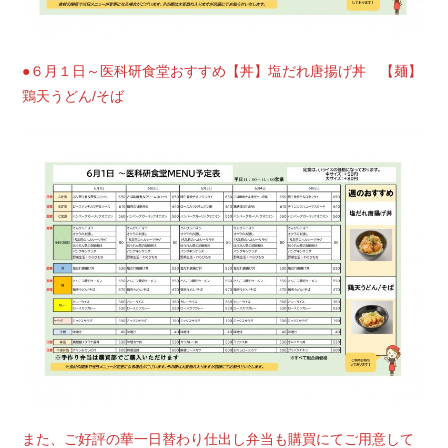
●６月１日～医科研食堂おすすめ【丼】塩だれ唐揚げ丼 【麺】
鶏天うどん/そば
また、ご好評の華一日替わり仕出し弁当も購買にてご用意して