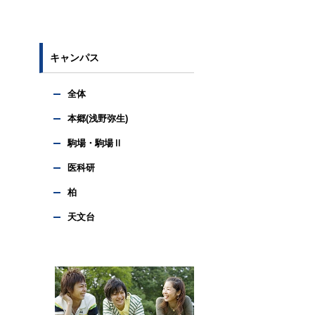
キャンパス
全体
本郷(浅野弥生)
駒場・駒場Ⅱ
医科研
柏
天文台