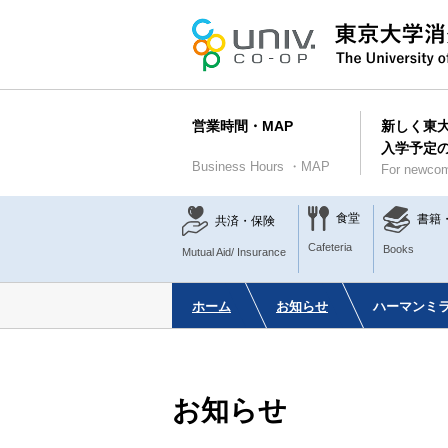
営業時間・MAP
新しく東
入学予定
Business Hours ・MAP
For newcom
食堂
書籍
共済・保険
Cafeteria
Books
Mutual Aid/ Insurance
ホーム
お知らせ
ハーマンミラー
お知らせ