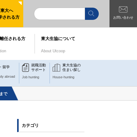
東大へ
学される方
お問い合わせ
離任される方
東大生協について
tion
About Utcoop
就職活動
東大生協の
・留学
サポート
住まい探し
udy abroad
Job hunting
House-hunting
)まで
カテゴリ