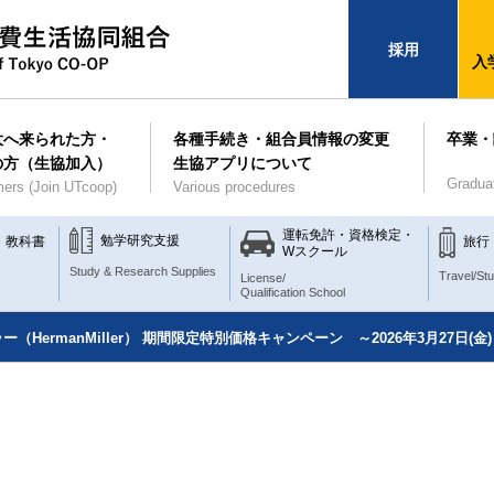
採用
入
大へ来られた方・
各種手続き・組合員情報の変更
卒業・
の方（生協加入）
生協アプリについて
Gradua
ers (Join UTcoop)
Various procedures
運転免許・資格検定・
勉学研究支援
・教科書
旅行
Wスクール
Study & Research Supplies
Travel/St
License/
Qualification School
（HermanMiller） 期間限定特別価格キャンペーン ～2026年3月27日(金