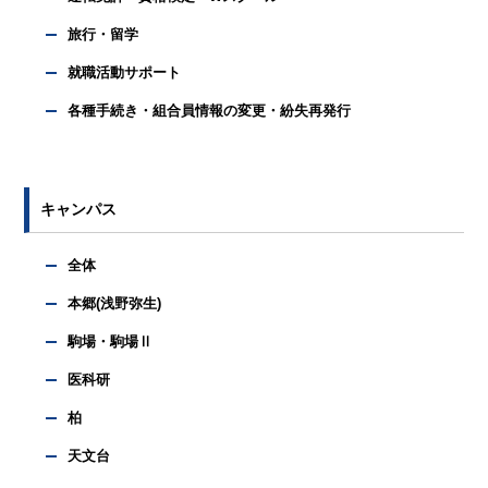
旅行・留学
就職活動サポート
各種手続き・組合員情報の変更・紛失再発行
キャンパス
全体
本郷(浅野弥生)
駒場・駒場Ⅱ
医科研
柏
天文台