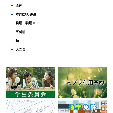
全体
本郷(浅野弥生)
駒場・駒場Ⅱ
医科研
柏
天文台