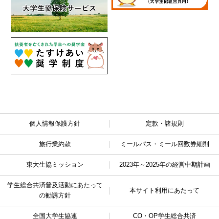
個人情報保護方針
定款・諸規則
旅行業約款
ミールパス・ミール回数券細則
東大生協ミッション
2023年～2025年の経営中期計画
学生総合共済普及活動に
あたって
本サイト利用にあたって
の勧誘方針
全国大学生協連
CO・OP学生総合共済