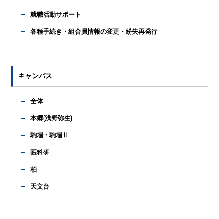
就職活動サポート
各種手続き・組合員情報の変更・紛失再発行
キャンパス
全体
本郷(浅野弥生)
駒場・駒場Ⅱ
医科研
柏
天文台