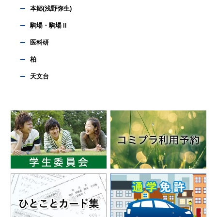
本郷(浅野弥生)
駒場・駒場Ⅱ
医科研
柏
天文台