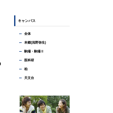
キャンパス
全体
本郷(浅野弥生)
駒場・駒場Ⅱ
医科研
柏
天文台