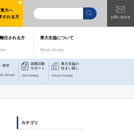
東大へ
学される方
お問い合わせ
離任される方
東大生協について
tion
About Utcoop
就職活動
東大生協の
・留学
サポート
住まい探し
udy abroad
Job hunting
House-hunting
カテゴリ