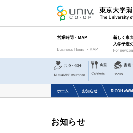
営業時間・MAP
新しく東
入学予定
Business Hours ・MAP
For newcom
食堂
書籍
共済・保険
Cafeteria
Books
Mutual Aid/ Insurance
ホーム
お知らせ
RICOH eW
お知らせ