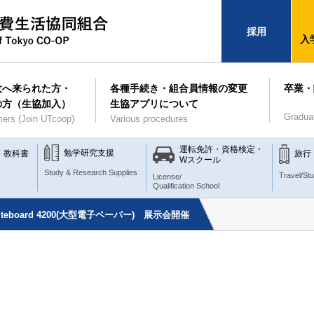
採用
入
大へ来られた方・
各種手続き・組合員情報の変更
卒業・
の方（生協加入）
生協アプリについて
Gradua
ers (Join UTcoop)
Various procedures
運転免許・資格検定・
勉学研究支援
・教科書
旅行
Wスクール
Study & Research Supplies
Travel/St
License/
Qualification School
hiteboard 4200(大型電子ペーパー) 展示会開催