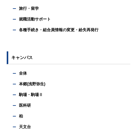
旅行・留学
就職活動サポート
各種手続き・組合員情報の変更・紛失再発行
キャンパス
全体
本郷(浅野弥生)
駒場・駒場Ⅱ
医科研
柏
天文台