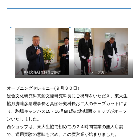
真船文隆研究科長ご挨拶
テープカット
オープニングセレモニー(９月３０日）
総合文化研究科真船文隆研究科長にご祝辞をいただき、東大生
協月脚達彦副理事長と真船研究科長お二人のテープカットによ
り、駒場キャンパス15・16号館1階に駒場西ショップがオープ
ンいたしました。
西ショップは、東大生協で初めての２４時間営業の無人店舗
で、運用実験の意味も含め、この度営業が始まりました。