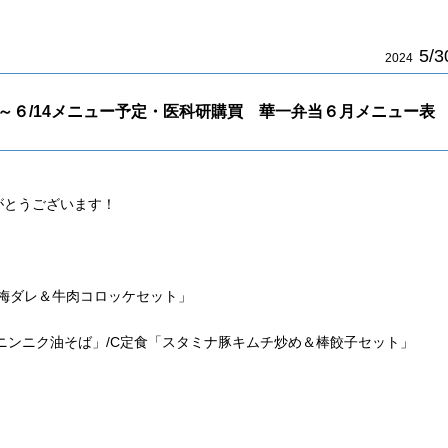
5/3
2024
～６/14メニュー予定・医科研購買 華一弁当６月メニュー表
がとうございます！
ぶ梅ダレ＆牛肉コロッケセット」
「ニンニク油そば」/C定食「スタミナ豚キムチ炒め＆棒餃子セット」