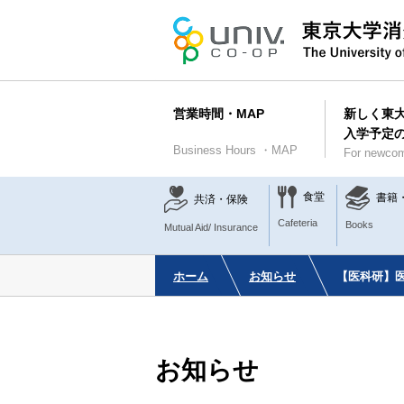
営業時間・MAP
新しく東
入学予定
Business Hours ・MAP
For newcom
食堂
書籍
共済・保険
Cafeteria
Books
Mutual Aid/ Insurance
ホーム
お知らせ
【医科研】医
お知らせ