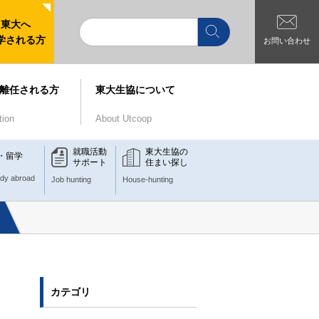
東大へ
学される方
お問い合わせ
離任される方
東大生協について
tion
About Utcoop
就職活動
東大生協の
・留学
サポート
住まい探し
udy abroad
Job hunting
House-hunting
カテゴリ