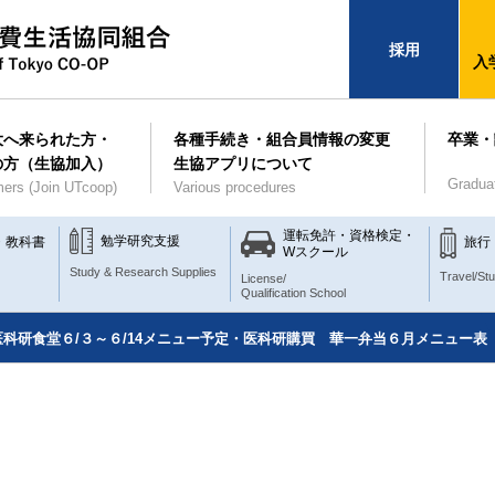
採用
入
大へ来られた方・
各種手続き・組合員情報の変更
卒業・
の方（生協加入）
生協アプリについて
Gradua
ers (Join UTcoop)
Various procedures
運転免許・資格検定・
勉学研究支援
・教科書
旅行
Wスクール
Study & Research Supplies
Travel/St
License/
Qualification School
科研食堂６/３～６/14メニュー予定・医科研購買 華一弁当６月メニュー表