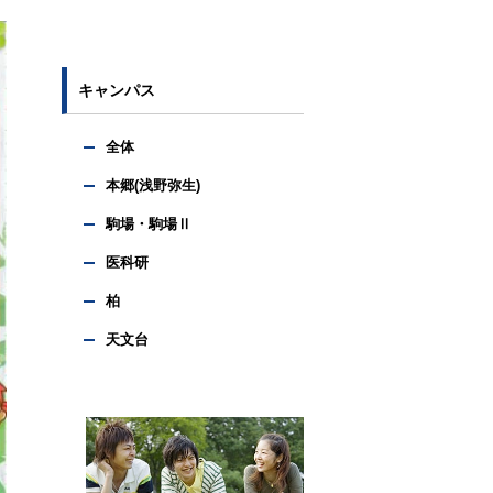
キャンパス
全体
本郷(浅野弥生)
駒場・駒場Ⅱ
医科研
柏
天文台