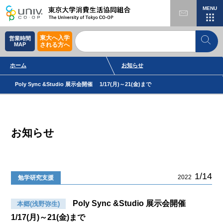
MENU
東大へ入学
営業時間
MAP
される方へ
ホーム
お知らせ
Poly Sync &Studio 展示会開催 1/17(月)～21(金)まで
お知らせ
1/14
2022
勉学研究支援
Poly Sync &Studio 展示会開催
本郷(浅野弥生)
1/17(月)～21(金)まで