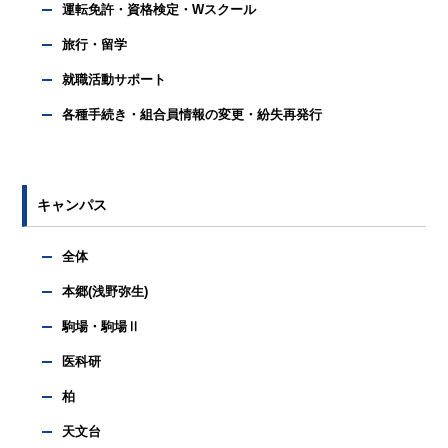
運転免許・資格検定・Wスクール
旅行・留学
就職活動サポート
各種手続き・組合員情報の変更・紛失再発行
キャンパス
全体
本郷(浅野弥生)
駒場・駒場Ⅱ
医科研
柏
天文台