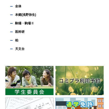
全体
本郷(浅野弥生)
駒場・駒場Ⅱ
医科研
柏
天文台