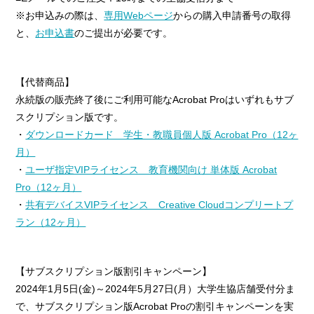
※お申込みの際は、
専用Webページ
からの購入申請番号の取得
と、
お申込書
のご提出が必要です。
【代替商品】
永続版の販売終了後にご利用可能なAcrobat Proはいずれもサブ
スクリプション版です。
・
ダウンロードカード 学生・教職員個人版 Acrobat Pro（12ヶ
月）
・
ユーザ指定VIPライセンス 教育機関向け 単体版 Acrobat
Pro（12ヶ月）
・
共有デバイスVIPライセンス Creative Cloudコンプリートプ
ラン（12ヶ月）
【サブスクリプション版割引キャンペーン】
2024年1月5日(金)～2024年5月27日(月）大学生協店舗受付分ま
で、サブスクリプション版Acrobat Proの割引キャンペーンを実