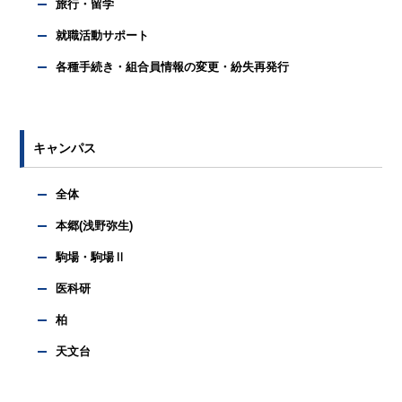
旅行・留学
就職活動サポート
各種手続き・組合員情報の変更・紛失再発行
キャンパス
全体
本郷(浅野弥生)
駒場・駒場Ⅱ
医科研
柏
天文台