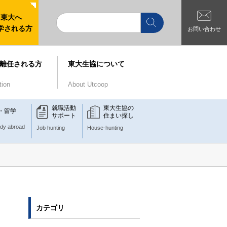
東大へ
学される方
お問い合わせ
離任される方
東大生協について
tion
About Utcoop
就職活動
東大生協の
・留学
サポート
住まい探し
udy abroad
Job hunting
House-hunting
カテゴリ