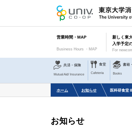
営業時間・MAP
新しく東
入学予定
Business Hours ・MAP
For newcom
食堂
書籍
共済・保険
Cafeteria
Books
Mutual Aid/ Insurance
ホーム
お知らせ
医科研食堂８
お知らせ