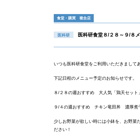
食堂・購買 複合店
医科研食堂８/２８～９/８
医科研
いつも医科研食堂をご利用いただきまして
下記日程のメニュー予定のお知らせです。
８/２８の週おすすめ 大人気「鶏天セット
９/４の週おすすめ チキン竜田丼 濃厚煮
少しお野菜が欲しい時には小鉢を、お野菜
ださい！