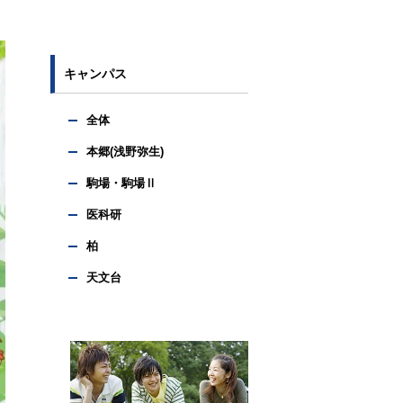
キャンパス
全体
本郷(浅野弥生)
駒場・駒場Ⅱ
医科研
柏
天文台