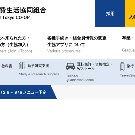
採用
入
大へ来られた方・
各種手続き・組合員情報の変更
卒業・
の方（生協加入）
生協アプリについて
Gradua
ers (Join UTcoop)
Various procedures
運転免許・資格検定・
勉学研究支援
・教科書
旅行
Wスクール
Study & Research Supplies
Travel/St
License/
Qualification School
/２８～９/８メニュー予定